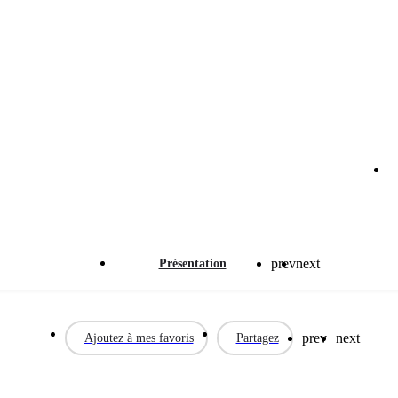
cabinet dentaire : Maîtrisez l
prev
next
Présentation
prev
next
Ajoutez à mes favoris
Partagez